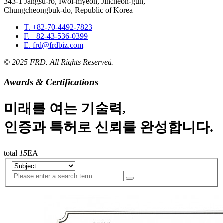
343-1 Jangsu-ro, Iwol-myeon, Jincheon-gun,
Chungcheongbuk-do, Republic of Korea
T. +82-70-4492-7823
F. +82-43-536-0399
E. frd@frdbiz.com
© 2025 FRD. All Rights Reserved.
Awards & Certifications
미래를 여는 기술력,
인증과 특허로 신뢰를 완성합니다.
total
15
EA